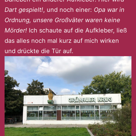
Dart gespielt!
, und noch einer:
Opa war in
Ordnung, unsere Großväter waren keine
Mörder!
Ich schaute auf die Aufkleber, ließ
das alles noch mal kurz auf mich wirken
und drückte die Tür auf.