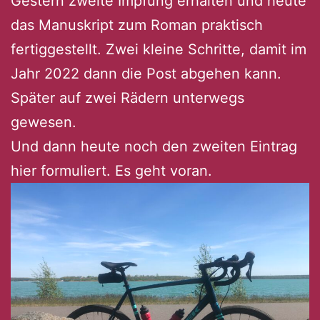
Gestern zweite Impfung erhalten und heute
das Manuskript zum Roman praktisch
fertiggestellt. Zwei kleine Schritte, damit im
Jahr 2022 dann die Post abgehen kann.
Später auf zwei Rädern unterwegs
gewesen.
Und dann heute noch den zweiten Eintrag
hier formuliert. Es geht voran.