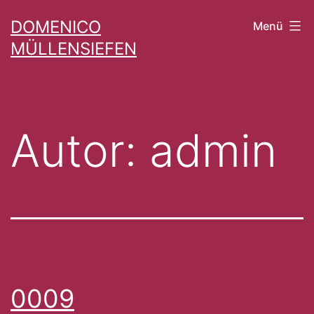
Zum
DOMENICO
Menü
Inhalt
MÜLLENSIEFEN
springen
Autor:
admin
0009