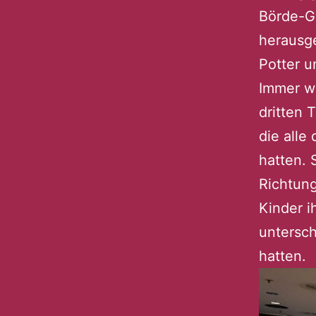
Börde-G
herausg
Potter u
Immer w
dritten 
die alle
hatten. 
Richtung
Kinder i
untersc
hatten.