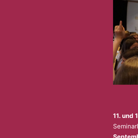
11. und
Seminarl
Septemb