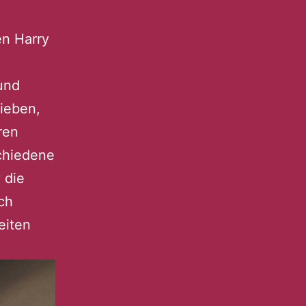
n Harry
und
ieben,
ren
schiedene
 die
ch
eiten