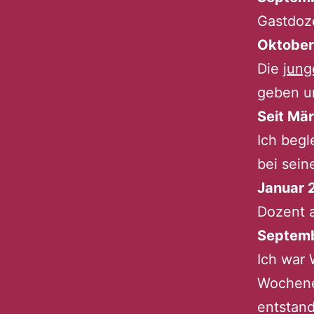
Gastdoz
Oktober
Die
jung
geben un
Seit Mä
Ich begl
bei sein
Januar 2
Dozent 
Septemb
Ich war 
Wochene
entstand