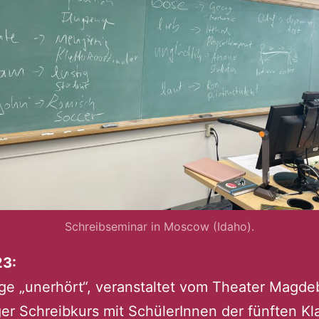
Schreibseminar in Moscow (Idaho).
23:
ge „unerhört“, veranstaltet vom Theater Magde
ger Schreibkurs mit SchülerInnen der fünften Kl