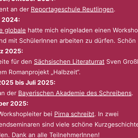
ent an der
Reportageschule Reutlingen
.
 2024:
e globale
hatte mich eingeladen einen Worksho
d mit SchülerInnen arbeiten zu dürfen. Schön 
rz 2025:
eite für den
Sächsischen Literaturrat
Sven Groß
em Romanprojekt „Halbzeit“.
025 bis Juli 2025:
an der
Bayerischen Akademie des Schreibens
.
er 2025:
Workshopleiter bei
Pirna schreibt
. In zwei
ndseminaren sind viele schöne Kurzgeschicht
en. Dank an alle TeilnehmerInnen!