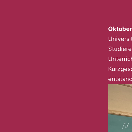
Oktober
Universi
Studier
Unterric
Kurzgesc
entstan