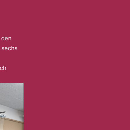
t den
 sechs
uch