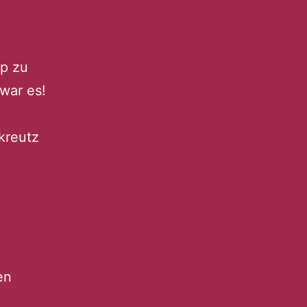
p zu
war es!
kreutz
en